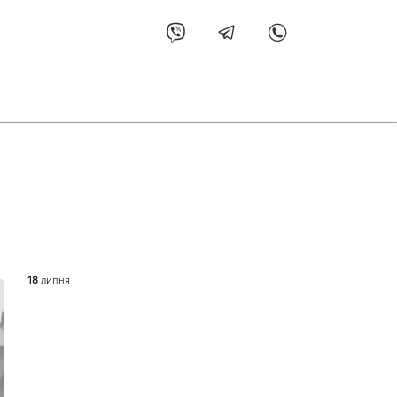
18
липня