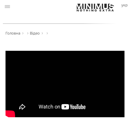
›
›
›
›
Головна
Вiдео