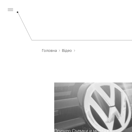
›
›
Головна
Відео
Пример Съемки и монтажа