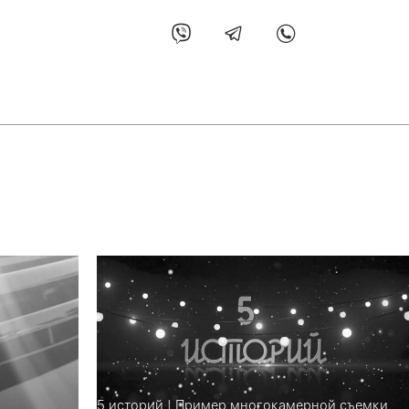
5 историй | Пример многокамерной съемки