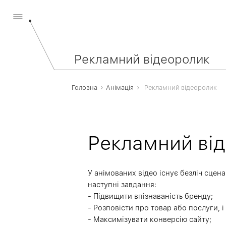
Рекламний відеоролик
›
›
Головна
Анімація
Рекламний відеоролик
Рекламний ві
У анімованих відео існує безліч сцен
наступні завдання:
- Підвищити впізнаваність бренду;
- Розповісти про товар або послуги, і
- Максимізувати конверсію сайту;