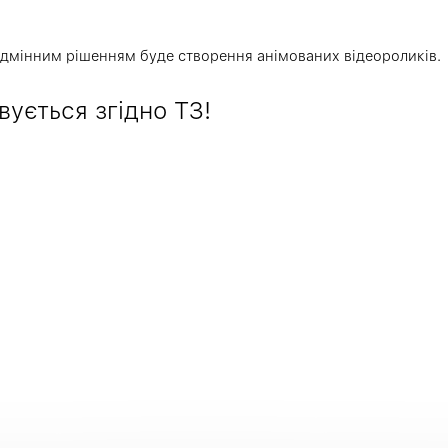
ь відмінним рішенням буде створення анімованих відеороликів.
вується згідно ТЗ!