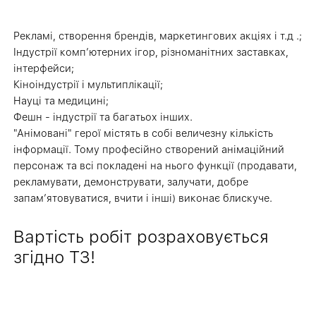
Рекламі, створення брендів, маркетингових акціях і т.д .;
Індустрії комп′ютерних ігор, різноманітних заставках,
інтерфейси;
Кіноіндустрії і мультиплікації;
Науці та медицині;
Фешн - індустрії та багатьох інших.
"Анімовані" герої містять в собі величезну кількість
інформації.
Тому професійно створений анімаційний
персонаж та всі покладені на нього функції (продавати,
рекламувати, демонструвати, залучати, добре
запам′ятовуватися, вчити і інші) виконає блискуче.
Вартість робіт розраховується
згідно ТЗ!